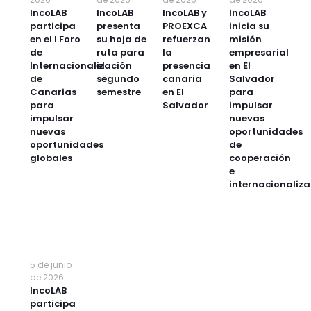
IncoLAB
IncoLAB
IncoLAB y
IncoLAB
participa
presenta
PROEXCA
inicia su
en el I Foro
su hoja de
refuerzan
misión
de
ruta para
la
empresarial
Internacionalización
el
presencia
en El
de
segundo
canaria
Salvador
Canarias
semestre
en El
para
para
Salvador
impulsar
impulsar
nuevas
nuevas
oportunidades
oportunidades
de
globales
cooperación
e
internacionaliza
5 de junio
de 2026
IncoLAB
participa