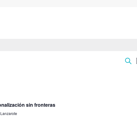
N
Bus
d
b
nalización sin fronteras
y
, Lanzarote
vi