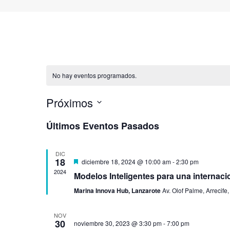
No hay eventos programados.
Próximos
Selecciona
Últimos Eventos Pasados
la
fecha.
DIC
18
Destacado
diciembre 18, 2024 @ 10:00 am
-
2:30 pm
2024
Modelos Inteligentes para una internacio
Marina Innova Hub, Lanzarote
Av. Olof Palme, Arrecife
NOV
30
noviembre 30, 2023 @ 3:30 pm
-
7:00 pm