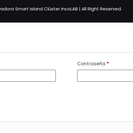
adora Smart Island Clúster IncoLAB | All Right Reserved.
Contraseña
*