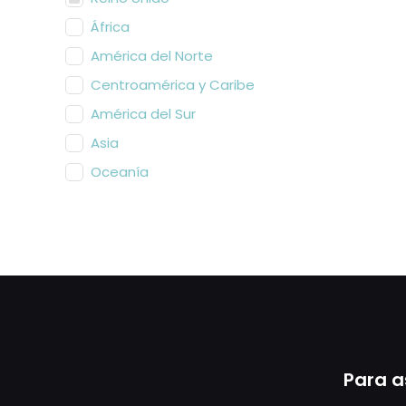
África
América del Norte
Centroamérica y Caribe
América del Sur
Asia
Oceanía
Para a