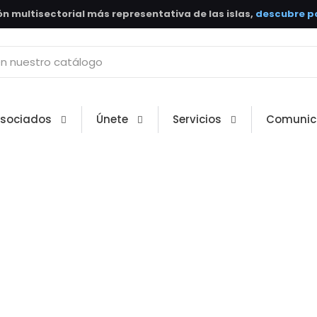
n multisectorial más representativa de las islas,
descubre po
Asociados
Únete
Servicios
Comunic