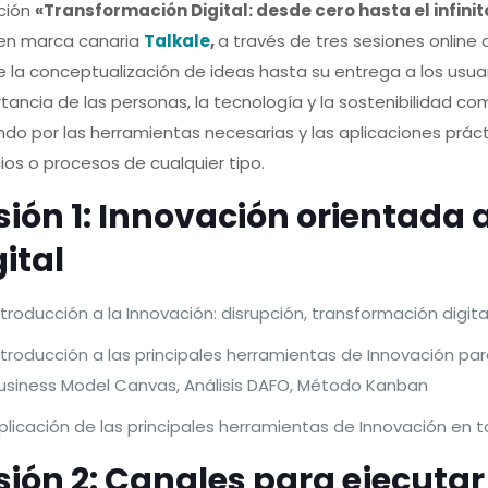
ción
«Transformación Digital: desde cero hasta el infinit
ven marca canaria
Talkale
,
a través de tres sesiones online
 la conceptualización de ideas hasta su entrega a los usuar
tancia de las personas, la tecnología y la sostenibilidad com
do por las herramientas necesarias y las aplicaciones práct
cios o procesos de cualquier tipo.
sión 1: Innovación orientada 
gital
ntroducción a la Innovación: disrupción, transformación digita
ntroducción a las principales herramientas de Innovación para 
usiness Model Canvas, Análisis DAFO, Método Kanban
plicación de las principales herramientas de Innovación en 
sión 2: Canales para ejecuta