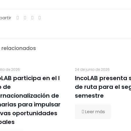
artir
 relacionados
ulio de 2026
24 de junio de 2026
LAB participa en el I
IncoLAB presenta 
o de
de ruta para el s
ernacionalización de
semestre
arias para impulsar
Leer más
vas oportunidades
bales