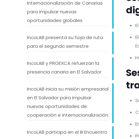
Internacionalización de Canarias
di
para impulsar nuevas
oportunidades globales
E
E
IncoLAB presenta su hoja de ruta
E
para el segundo semestre
H
IncoLAB y PROEXCA refuerzan la
Se
presencia canaria en El Salvador
tr
IncoLAB inicia su misión empresarial
en El Salvador para impulsar
S
nuevas oportunidades de
C
cooperación e internacionalización
E
IncoLAB participa en el III Encuentro
P