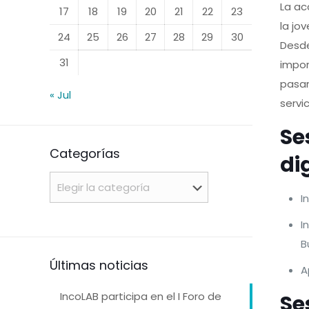
La ac
17
18
19
20
21
22
23
la jo
24
25
26
27
28
29
30
Desde
31
impor
pasan
« Jul
servi
Se
Categorías
di
Categorías
I
I
B
Últimas noticias
A
IncoLAB participa en el I Foro de
Se