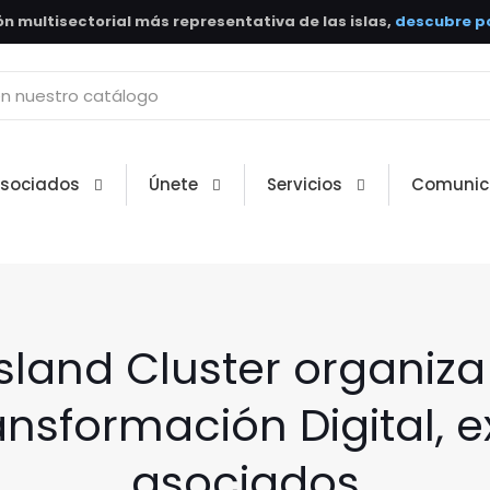
n multisectorial más representativa de las islas,
descubre po
Asociados
Únete
Servicios
Comunic
Island Cluster organiz
nsformación Digital, e
asociados