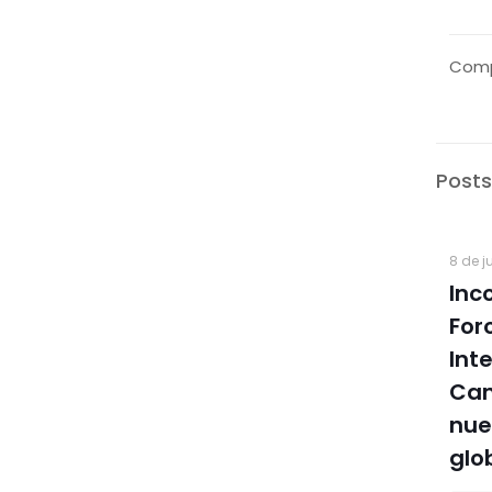
Comp
Posts
8 de j
Inco
For
Int
Can
nue
glo