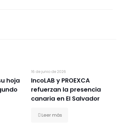
16 de junio de 2026
su hoja
IncoLAB y PROEXCA
egundo
refuerzan la presencia
canaria en El Salvador
Leer más