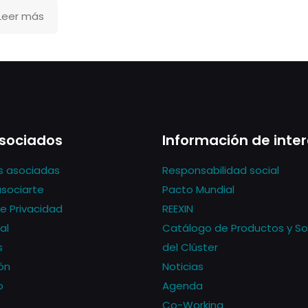
Leer más
sociados
Información de inte
s asociadas
Responsabilidad social
asociarte
Pacto Mundial
de Privacidad
REEXIN
al
Catálogo de Productos y So
s
del Clúster
ón
Noticias
o
Agenda
Co-Working