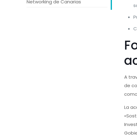
Networking de Canarias
s
P
C
F
a
A tra
de co
como 
La ac
«Sost
Inves
Gobie