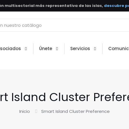
n multisectorial más representativa de las islas,
descubre po
Asociados
Únete
Servicios
Comunic
t Island Cluster Prefe
Inicio
Smart Island Cluster Preference