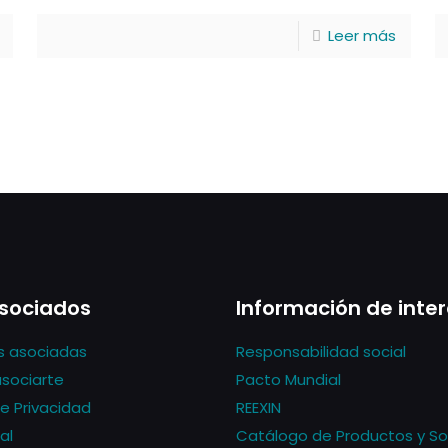
Leer más
sociados
Información de inte
s asociadas
Responsabilidad social
asociarte
Pacto Mundial
de Privacidad
REEXIN
al
Catálogo de Productos y So