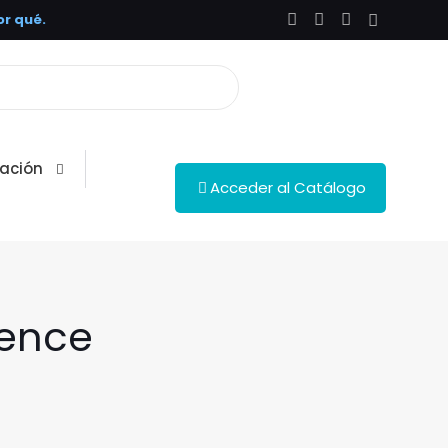
r qué.
ación
Acceder al Catálogo
rence