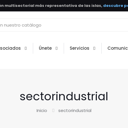
n multisectorial más representativa de las islas,
descubre po
Asociados
Únete
Servicios
Comunic
sectorindustrial
Inicio
sectorindustrial