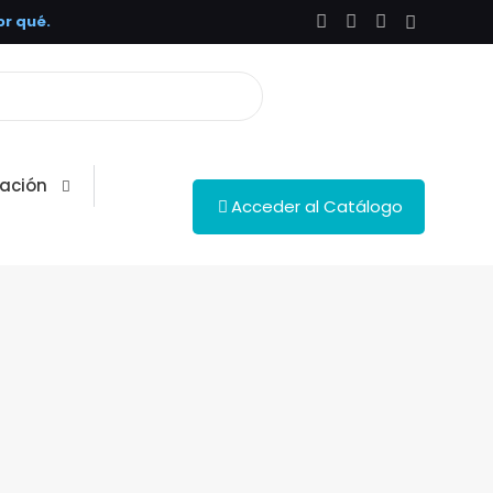
r qué.
ación
Acceder al Catálogo