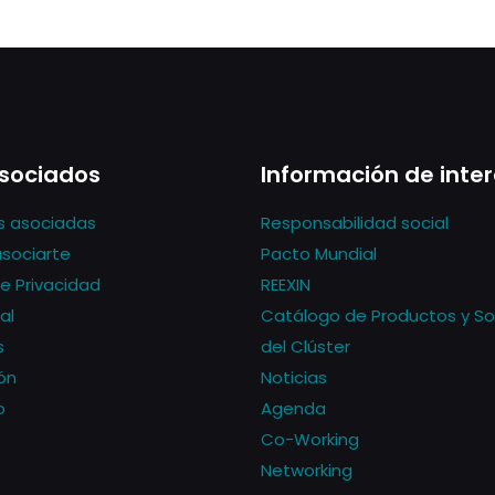
sociados
Información de inte
s asociadas
Responsabilidad social
asociarte
Pacto Mundial
de Privacidad
REEXIN
al
Catálogo de Productos y So
s
del Clúster
ón
Noticias
o
Agenda
Co-Working
Networking